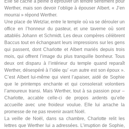
Elle se cache à peine d’éprouver un tendre sentiment pour
Werther, mais son devoir l’oblige à épouser Albert. « J’en
mourrai » répond Werther.
Une place de Wetzlar, entre le temple où va se dérouler un
office en l’honneur du pasteur, et une taverne où sont
attablés Johann et Schmidt. Les deux compères célèbrent
Baccus tout en échangeant leurs impressions sur les gens
qui passent, dont Charlotte et Albert mariés depuis trois
mois, qui offrent l’image du plus tranquille bonheur. Tous
deux ont disparu à l’intérieur du temple quand reparaît
Werther, désespéré à l’idée qu’ «un autre est son époux ».
C’est Albert lui-même qui vient l’apaiser, aidé de Sophie
que le printemps enchante et qui consolerait volontiers
l’amoureux transi. Mais Werther, tout à sa passion pour –
Charlotte, accable celle-ci de propos ardents qu’elle
accueille avec une froideur voulue. Elle lui arrache la
promesse de ne pas revenir avant Noël.
La veille de Noël, dans sa chambre, Charlotte relit les
lettres que Werther lui a adressées. L’irruption de Sophie,