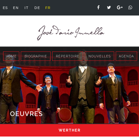
ES
EN
IT
DE
FR
HOME
BIOGRAPHIE
RÉPERTOIRE
NOUVELLES
AGENDA
OEUVRES
WERTHER