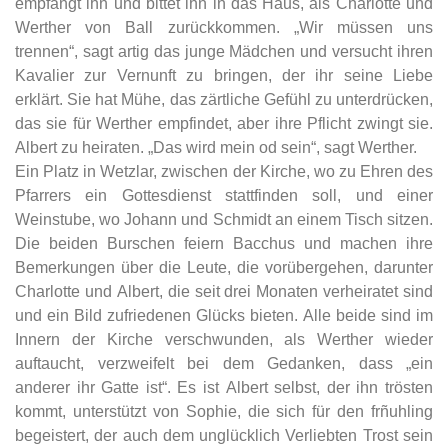
empfangt ihn und bittet ihn in das Haus, als Charlotte und
Werther von Ball zurückkommen. „Wir müssen uns
trennen“, sagt artig das junge Mädchen und versucht ihren
Kavalier zur Vernunft zu bringen, der ihr seine Liebe
erklärt. Sie hat Mühe, das zärtliche Gefühl zu unterdrücken,
das sie für Werther empfindet, aber ihre Pflicht zwingt sie.
Albert zu heiraten. „Das wird mein od sein“, sagt Werther.
Ein Platz in Wetzlar, zwischen der Kirche, wo zu Ehren des
Pfarrers ein Gottesdienst stattfinden soll, und einer
Weinstube, wo Johann und Schmidt an einem Tisch sitzen.
Die beiden Burschen feiern Bacchus und machen ihre
Bemerkungen über die Leute, die vorübergehen, darunter
Charlotte und Albert, die seit drei Monaten verheiratet sind
und ein Bild zufriedenen Glücks bieten. Alle beide sind im
Innern der Kirche verschwunden, als Werther wieder
auftaucht, verzweifelt bei dem Gedanken, dass „ein
anderer ihr Gatte ist“. Es ist Albert selbst, der ihn trösten
kommt, unterstützt von Sophie, die sich für den frñuhling
begeistert, der auch dem unglücklich Verliebten Trost sein