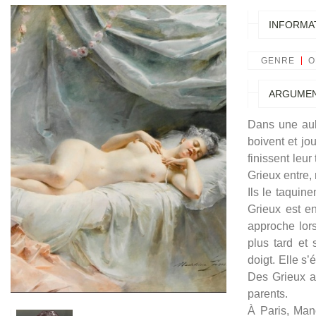
INFORMA
GENRE
O
ARGUME
Dans une aub
boivent et jo
finissent leu
Grieux entre, 
Ils le taquin
Grieux est e
approche lors
plus tard et 
doigt. Elle s
Des Grieux a
parents.
À Paris, Mano