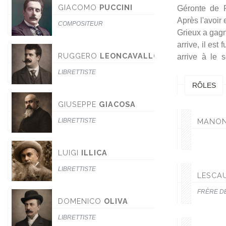
GIACOMO
PUCCINI
Géronte de R
Après l'avoir
COMPOSITEUR
Grieux a gagn
arrive, il est
RUGGERO
LEONCAVALLO
arrive à le 
LIBRETTISTE
RÔLES
GIUSEPPE
GIACOSA
LIBRETTISTE
MANON
LUIGI
ILLICA
LIBRETTISTE
LESCA
FRÈRE D
DOMENICO
OLIVA
LIBRETTISTE