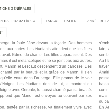
TIONS GÉNÉRALES
PÉRA . DRAMA LÍRICO
LANGUE
ITALIEN
ANNÉE DE L
NT
erge, la foule flâne devant la façade. Des hommes
s'emb
uent aux cartes. Les étudiants attendent que les filles
laid,
r travail. Edmondo chante. Les filles apparaissent. Des
sembl
mais il est mélancolique et ne se joint pas aux autres.
Au Ha
ent. Manon et Lescaut descendent d’un carrosse. Des
trave
nchanté par la beauté et la grâce de Manon. Il s’en
Améri
qu’elle entre dans l’auberge. Elle promet de le voir
pass
s’éloigne. Les étudiants rient de lui, le montrent du
batea
’éloigne avec Geronte, lui aussi charmé par sa beauté.
comme
pprend que Manon est envoyée au couvent par ses
mais 
du ba
n, tentée par la richesse, va finalement vivre avec
En Am