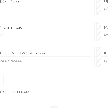
NDO
U
TÉNOR
T
HÔ
O
M
CONTRALTO
UR
MA
TE DEGLI ARCIERI
I
BASSE
 DES ARCHERS
CA
S
ADELEINE LEMAIRE