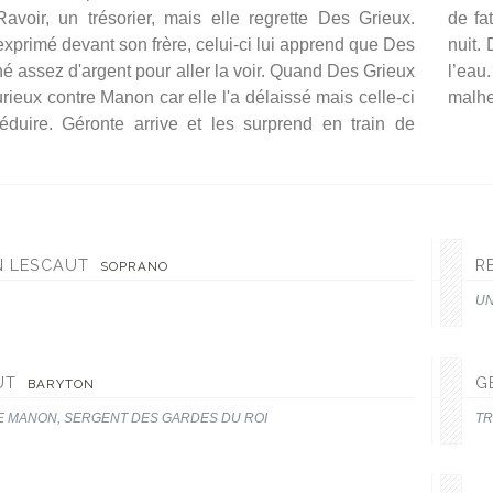
avoir, un trésorier, mais elle regrette Des Grieux.
de fa
 exprimé devant son frère, celui-ci lui apprend que Des
nuit.
é assez d'argent pour aller la voir. Quand Des Grieux
l’eau
 furieux contre Manon car elle l'a délaissé mais celle-ci
malhe
séduire. Géronte arrive et les surprend en train de
 LESCAUT
R
SOPRANO
UN
UT
G
BARYTON
E MANON, SERGENT DES GARDES DU ROI
TR