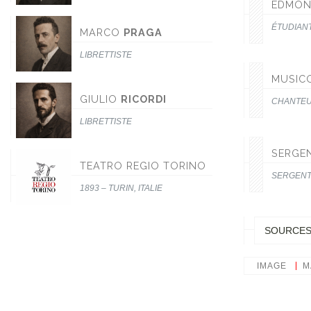
EDMO
ÉTUDIAN
MARCO
PRAGA
LIBRETTISTE
MUSIC
GIULIO
RICORDI
CHANTE
LIBRETTISTE
SERGEN
TEATRO REGIO TORINO
SERGENT
1893 – TURIN, ITALIE
SOURCE
IMAGE
M