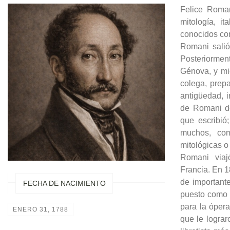
Felice Romani
mitología, i
conocidos com
Romani salió
Posteriorme
Génova, y mie
colega, prep
antigüedad, i
de Romani del
que escribió
muchos, co
mitológicas o
Romani viaj
Francia. En 1
de importante
FECHA DE NACIMIENTO
puesto como p
para la óper
ENERO 31, 1788
que le lograr