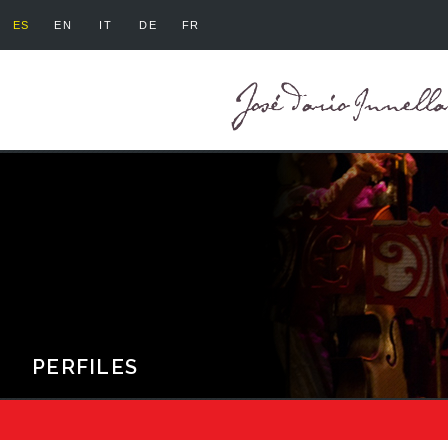
ES
EN
IT
DE
FR
PERFILES