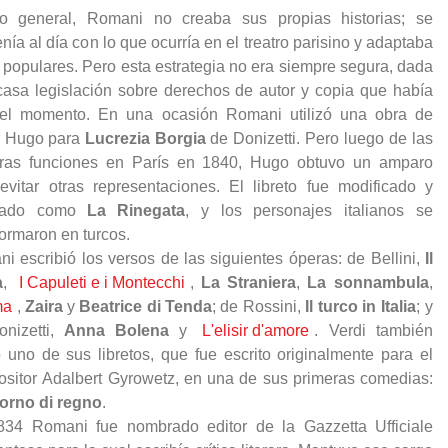
o general, Romani no creaba sus propias historias; se
nía al día con lo que ocurría en el treatro parisino y adaptaba
 populares. Pero esta estrategia no era siempre segura, dada
casa legislación sobre derechos de autor y copia que había
el momento. En una ocasión Romani utilizó una obra de
r Hugo para
Lucrezia Borgia
de Donizetti. Pero luego de las
ras funciones en París en 1840, Hugo obtuvo un amparo
evitar otras representaciones. El libreto fue modificado y
tulado como
La Rinegata
, y los personajes italianos se
formaron en turcos.
i escribió los versos de las siguientes óperas: de Bellini,
Il
a
,
I Capuleti e i Montecchi
,
La Straniera
,
La sonnambula
ma
,
Zaira
y
Beatrice di Tenda
; de Rossini,
Il turco in Italia
; y
nizetti,
Anna Bolena
y
L'elisir d'amore
. Verdi también
zó uno de sus libretos, que fue escrito originalmente para el
sitor Adalbert Gyrowetz, en una de sus primeras comedias:
orno di regno
.
34 Romani fue nombrado editor de la Gazzetta Ufficiale