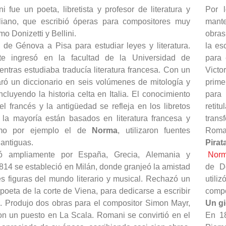
 fue un poeta, libretista y profesor de literatura y
Por l
taliano, que escribió óperas para compositores muy
mante
o Donizetti y Bellini.
obras
 de Génova a Pisa para estudiar leyes y literatura.
la es
nte ingresó en la facultad de la Universidad de
para 
ntras estudiaba traducía literatura francesa. Con un
Victo
aró un diccionario en seis volúmenes de mitología y
prime
ncluyendo la historia celta en Italia. El conocimiento
para 
 francés y la antigüedad se refleja en los libretos
reti
; la mayoría están basados en literatura francesa y
trans
mo por ejemplo el de
Norma
, utilizaron fuentes
Roman
 antiguas.
Pirat
ó ampliamente por España, Grecia, Alemania y
Nor
814 se estableció en Milán, donde granjeó la amistad
de Do
s figuras del mundo literario y musical. Rechazó un
utili
oeta de la corte de Viena, para dedicarse a escribir
compo
a. Produjo dos obras para el compositor Simon Mayr,
Un gi
on un puesto en La Scala. Romani se convirtió en el
En 18