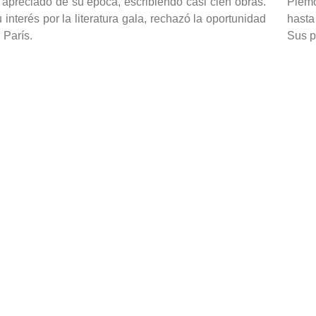
s apreciado de su época, escribiendo casi cien obras.
Piemo
 interés por la literatura gala, rechazó la oportunidad
hasta
 París.
Sus p