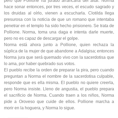
pero que Pollione ha jurado arrancarla del altar. Norma
hace sonar entonces, por tres veces, el escudo sagrado y
los druidas al oírlo, vienen a escucharla. Clotilda llega
presurosa con la noticia de que un romano que intentaba
penetrar en el templo ha sido hecho prisionero. Se trata de
Pollione. Norma, toma una daga e intenta darle muerte,
pero no es capaz de descargar el golpe.
Norma está ahora junto a Pollione, quien rechaza la
súplica de la mujer de que abandone a Adalgisa; entonces
Norma jura que será quemado vivo con la sacerdotisa que
lo ama, por haber quebrado sus votos.
El pueblo recibe la orden de preparar la pira, pero cuando
preguntan a Norma el nombre de la sacerdotisa culpable,
responde que es ella misma. El pueblo no quiere creerla,
pero Norma insiste.
Lleno de angustia, el pueblo prepara
el sacrificio de Norma.
Cuando traen a los niños, Norma
pide a Oroveso que cuide de ellos. Pollione marcha a
morir en la hoguera, y Norma lo sigue.