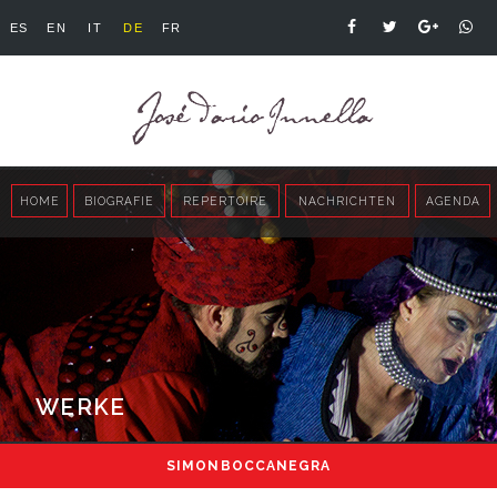
ES
EN
IT
DE
FR
HOME
BIOGRAFIE
REPERTOIRE
NACHRICHTEN
AGENDA
WERKE
SIMON BOCCANEGRA