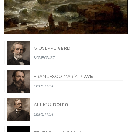
GIUSEPPE
VERDI
KOMPONIST
FRANCESCO MARÍA
PIAVE
LIBRETTIST
ARRIGO
BOITO
LIBRETTIST