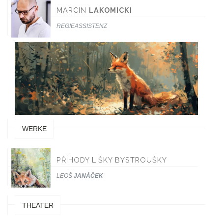
MARCIN
LAKOMICKI
REGIEASSISTENZ
WERKE
PŘÍHODY LIŠKY BYSTROUŠKY
LEOŠ
JANÁČEK
THEATER