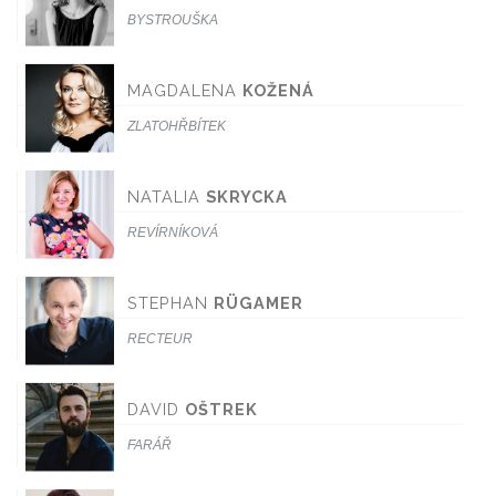
BYSTROUŠKA
MAGDALENA
KOŽENÁ
ZLATOHŘBÍTEK
NATALIA
SKRYCKA
REVÍRNÍKOVÁ
STEPHAN
RÜGAMER
RECTEUR
DAVID
OŠTREK
FARÁŘ