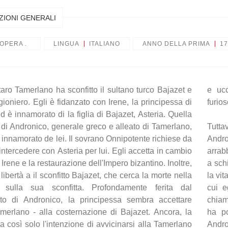
ZIONI GENERALI
OPERA .
LINGUA
ITALIANO
ANNO DELLA PRIMA
17
rtaro Tamerlano ha sconfitto il sultano turco Bajazet e
Fallisce il tentativo di assassinio, e il Tamerlano
gioniero. Egli è fidanzato con Irene, la principessa di
furios
d è innamorato di la figlia di Bajazet, Asteria. Quella
di Andronico, generale greco e alleato di Tamerlano,
Tuttav
a innamorato de lei. Il sovrano Onnipotente richiese da
Andro
intercedere con Asteria per lui. Egli accetta in cambio
arrab
Irene e la restaurazione dell'Impero bizantino. Inoltre,
a schi
libertà a il sconfitto Bajazet, che cerca la morte nella
la vi
e sulla sua sconfitta. Profondamente ferita dal
cui e
o di Andronico, la principessa sembra accettare
chiam
merlano - alla costernazione di Bajazet. Ancora, la
ha po
a così solo l'intenzione di avvicinarsi alla Tamerlano
Andro