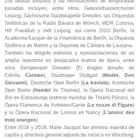
Los debuts exitosos y las reinvitaciones de temporadas
pasadas incluyen, entre otros. Gewandhausorchester
Leipzig, Sächsische Staatskapelle Dresden, las Orquestas
Sinfónicas de la Radio Bávara de Múnich, WDR Colonia,
HR Frankfurt y mdr Leipzig, así como DSO Berlín, la
Academia Karajan de la Filarmónica de Berlín, la Orquesta
Sinfónica de Malmö y la Orquesta de Cámara de Lausana.
También ha dirigido estrenos y representaciones de un
amplio repertorio en destacados teatros de ópera, entre
ellos Semperoper Dresden (El dragón dorado, de
Eötvös,
Carmen
), Staatsoper Stuttgart (
Medée
,
Don
Giovanni
), Deutsche Oper Berlin (
La traviata
), Komische
Oper Berlin (
Hamlet
de Thomas), la Ópera Nacional del
Rin en Estrasburgo (estreno mundial de Thierry Pécou), la
Ópera Flamenca de Amberes/Gante (
Le nozze di Figaro
)
y la Ópera Nacional de Lorena en Nancy (
L'amour des
trois oranges
).
Entre 2016 y 2019, Marie Jacquot fue primera maestra de
capilla y directora general adjunta de música en Würzburg.