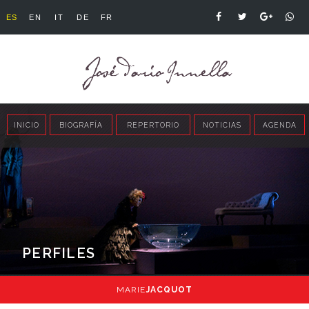
ES
EN
IT
DE
FR
INICIO
BIOGRAFÍA
REPERTORIO
NOTICIAS
AGENDA
PERFILES
MARIE
JACQUOT