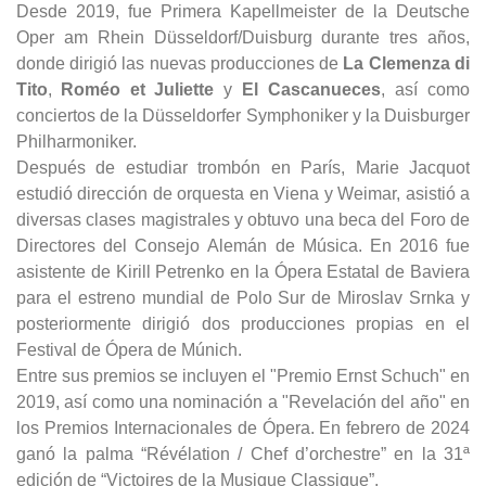
Desde 2019, fue Primera Kapellmeister de la Deutsche
Oper am Rhein Düsseldorf/Duisburg durante tres años,
donde dirigió las nuevas producciones de
La Clemenza di
Tito
,
Roméo et Juliette
y
El Cascanueces
, así como
conciertos de la Düsseldorfer Symphoniker y la Duisburger
Philharmoniker.
Después de estudiar trombón en París, Marie Jacquot
estudió dirección de orquesta en Viena y Weimar, asistió a
diversas clases magistrales y obtuvo una beca del Foro de
Directores del Consejo Alemán de Música. En 2016 fue
asistente de Kirill Petrenko en la Ópera Estatal de Baviera
para el estreno mundial de Polo Sur de Miroslav Srnka y
posteriormente dirigió dos producciones propias en el
Festival de Ópera de Múnich.
Entre sus premios se incluyen el "Premio Ernst Schuch" en
2019, así como una nominación a "Revelación del año" en
los Premios Internacionales de Ópera. En febrero de 2024
ganó la palma “Révélation / Chef d’orchestre” en la 31ª
edición de “Victoires de la Musique Classique”.