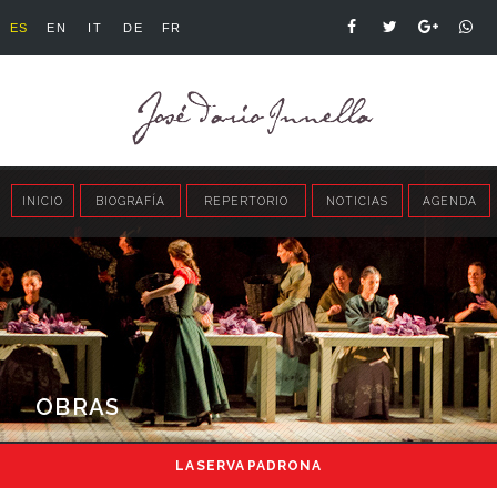
ES
EN
IT
DE
FR
INICIO
BIOGRAFÍA
REPERTORIO
NOTICIAS
AGENDA
OBRAS
LA SERVA PADRONA