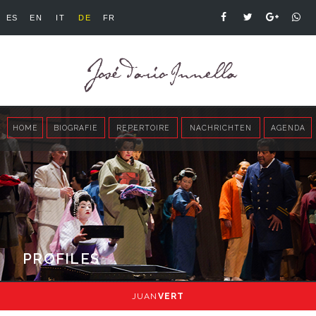
ES
EN
IT
DE
FR
HOME
BIOGRAFIE
REPERTOIRE
NACHRICHTEN
AGENDA
PROFILES
JUAN
VERT