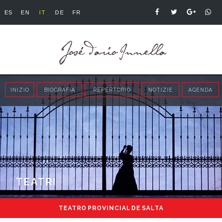
ES
EN
IT
DE
FR
INIZIO
BIOGRAFIA
REPERTORIO
NOTIZIE
AGENDA
TEATRI
TEATRO PROVINCIAL DE SALTA