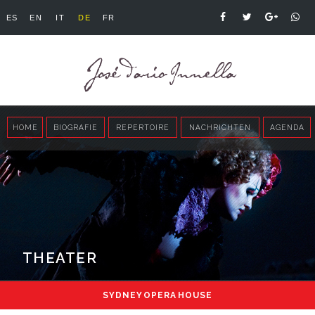
ES
EN
IT
DE
FR
HOME
BIOGRAFIE
REPERTOIRE
NACHRICHTEN
AGENDA
THEATER
SYDNEY OPERA HOUSE