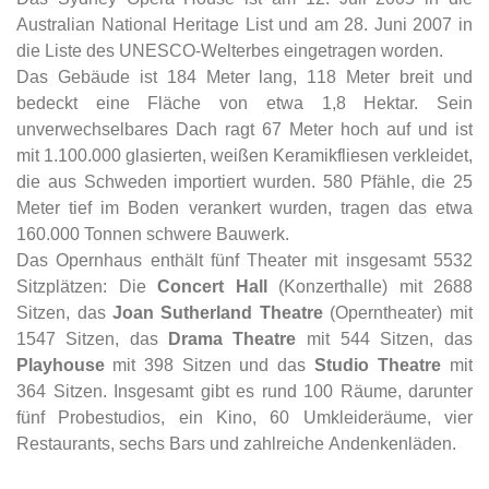
Australian National Heritage List und am 28. Juni 2007 in
die Liste des UNESCO-Welterbes eingetragen worden.
Das Gebäude ist 184 Meter lang, 118 Meter breit und
bedeckt eine Fläche von etwa 1,8 Hektar. Sein
unverwechselbares Dach ragt 67 Meter hoch auf und ist
mit 1.100.000 glasierten, weißen Keramikfliesen verkleidet,
die aus Schweden importiert wurden. 580 Pfähle, die 25
Meter tief im Boden verankert wurden, tragen das etwa
160.000 Tonnen schwere Bauwerk.
Das Opernhaus enthält fünf Theater mit insgesamt 5532
Sitzplätzen: Die
Concert Hall
(Konzerthalle) mit 2688
Sitzen, das
Joan Sutherland Theatre
(Operntheater) mit
1547 Sitzen, das
Drama Theatre
mit 544 Sitzen, das
Playhouse
mit 398 Sitzen und das
Studio Theatre
mit
364 Sitzen. Insgesamt gibt es rund 100 Räume, darunter
fünf Probestudios, ein Kino, 60 Umkleideräume, vier
Restaurants, sechs Bars und zahlreiche Andenkenläden.