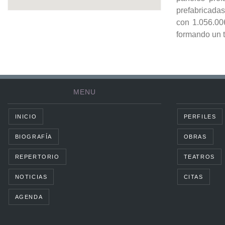
prefabricadas
con 1.056.006
formando un t
MENU
INICIO
PERFILES
BIOGRAFÍA
OBRAS
REPERTORIO
TEATROS
NOTICIAS
CITAS
AGENDA