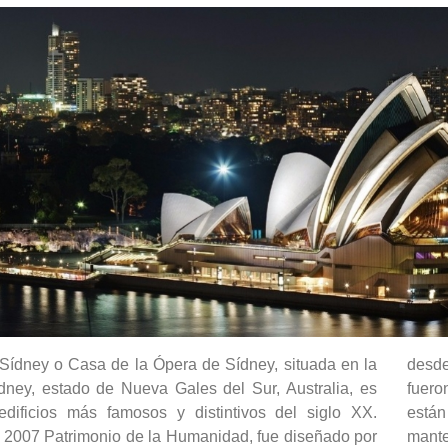
Sídney o Casa de la Ópera de Sídney, situada en la
desde
dney, estado de Nueva Gales del Sur, Australia, es
fuero
dificios más famosos y distintivos del siglo XX.
está
 2007 Patrimonio de la Humanidad, fue diseñado por
mante