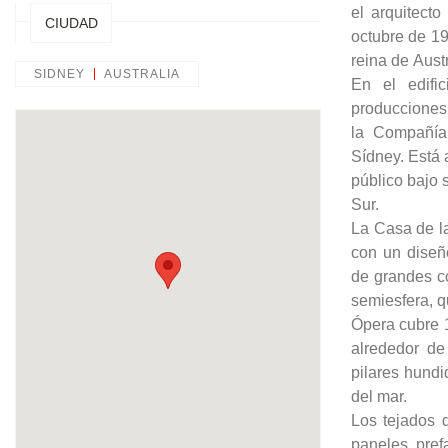
el arquitect
CIUDAD
octubre de 19
reina de Austr
SIDNEY
AUSTRALIA
En el edific
producciones
la Compañía
Sídney. Está 
público bajo 
Sur.
La Casa de l
con un diseñ
de grandes c
semiesfera, q
Ópera cubre 1
alrededor d
pilares hundi
del mar.
Los tejados 
paneles pref