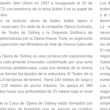
o danés Jørn Utzon en 1957 e inaugurado el 20 de
Los d
73, con presencia de la reina Isabel II en su papel de
teatr
alia.
y al 
io se realizan obras de teatro, ballet, ópera o
tiene
 musicales. Es sede de la compañía Ópera Australia,
La e
 de Teatro de Sídney y la Orquesta Sinfónica de
neces
administrada por la Opera House Trust, un organismo
entra
supervisión del Ministerio de Arte de Nueva Gales del
las a
El int
a Ópera de Sídney es una construcción expresionista
regió
o radicalmente innovador, conformado por una serie
Gales
onchas prefabricadas, cada una tomada de la misma
La Sy
ue forman los tejados de la estructura. El Teatro de la
ensay
,8 hectáreas de terreno. Tiene 183 metros de largo y
numer
e 120 metros de ancho máximo. Se apoya en 580
Los c
dos hasta una profundidad de 25 metros bajo el nivel
magní
gran
de la Casa de Ópera de Sídney están formados por
simpl
abricados de hormigón que se apoyan en costillas
prin