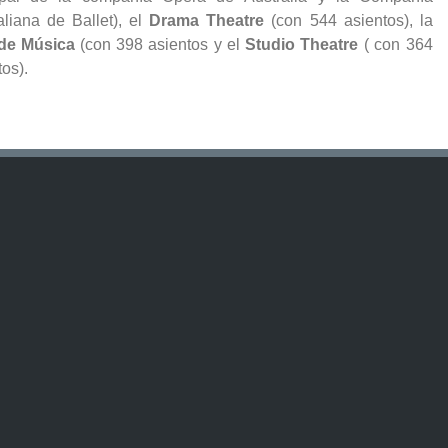
aliana de Ballet), el
Drama Theatre
(con 544 asientos), la
 de Música
(con 398 asientos y el
Studio Theatre
( con 364
tos).