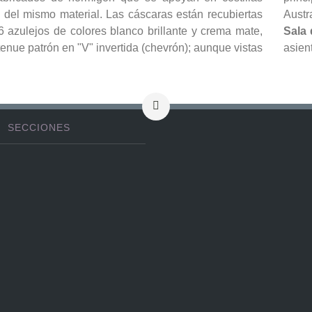
 del mismo material. Las cáscaras están recubiertas
Austr
 azulejos de colores blanco brillante y crema mate,
Sala
enue patrón en "V" invertida (chevrón); aunque vistas
asien
SECCIONES