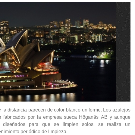
 la distancia parecen de color blanco uniforme. Los azulejos
n fabricados por la empresa sueca Höganäs AB y aunque
n diseñados para que se limpien solos, se realiza un
nimiento periódico de limpieza.