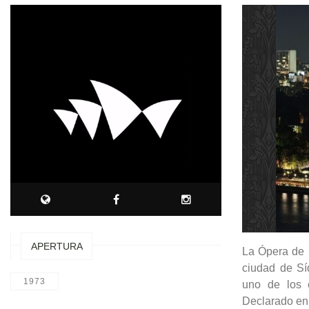
APERTURA
La Ópera de 
ciudad de Sí
1973
uno de los e
Declarado en