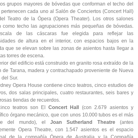
os grupos mayores de bóvedas que conforman el techo del
o pertenecen cada uno al Salón de Conciertos (Concert Hall)
del Teatro de la Ópera (Opera Theater). Los otros salones
n como techo las agrupaciones más pequeñas de bóvedas.
scala de las cáscaras fue elegida para reflejar las
idades de altura en el interior, con espacios bajos en la
da que se elevan sobre las zonas de asientos hasta llegar a
ltas torres de escena.
erior del edificio está construido en granito rosa extraído de la
n de Tarana, madera y contrachapado proveniente de Nueva
 del Sur.
dney Opera House contiene cinco teatros, cinco estudios de
os, dos salas principales, cuatro restaurantes, seis bares y
osas tiendas de recuerdos.
inco teatros son El
Concert Hall
(con 2.679 asientos y
fico órgano mecánico, que con unos 10.000 tubos es el más
de del mundo), el
Joan Sutherland Theatre
(antes
emente Opera Theatre, con 1.547 asientos es el espacio
cipal de la compañía Ópera de Australia y la Compañía