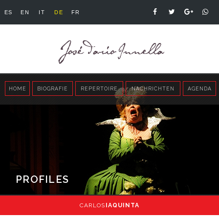
ES
EN
IT
DE
FR
HOME
BIOGRAFIE
REPERTOIRE
NACHRICHTEN
AGENDA
PROFILES
CARLOS
IAQUINTA