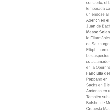
concierto, el
temporada c
uniéndose al 
Agerich en el
Juan
de Bach
Messe Solen
la Filarmónic
de Salzburgo
Elbphilharmo
Los aspectos
su aclamado 
en la Opernh
Fanciulla de
Pappano en la
Sachs en
Die
Amfortas en 
También subió
Bolshoi de M
Orquesta Magg