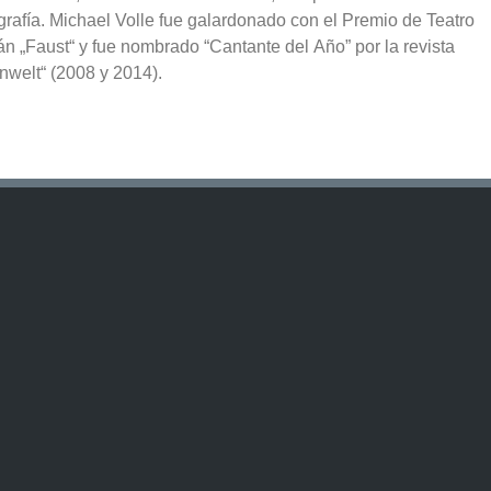
grafía. Michael Volle fue galardonado con el Premio de Teatro
n „Faust“ y fue nombrado “Cantante del Año” por la revista
nwelt“ (2008 y 2014).