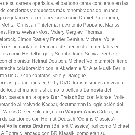
e de su carrera operística, el barítono canta conciertos en las
 de conciertos y orquestas más renombradas del mundo.
ja regularmente con directores como Daniel Barenboim,
 Mehta, Christian Thielemann, Antonio Pappano, Mariss
ns, Franz Welser-Möst, Valery Gergiev, Thomas
lbrock, Simon Rattle y Frieder Bernius. Michael Volle
én es un cantante dedicado de Lied y ofrece recitales en
vales como Heidelberger y Schubertiade Schwarzenberg,
 con el pianista Helmut Deutsch. Michael Volle también tiene
strecha colaboración con la Akademie für Alte Musik Berlin,
ron un CD con cantatas Solo y Dialogue.
osas grabaciones en CD y DVD, transmisiones en vivo a
 de todo el mundo, así como la película
La novia del
dor
, basada en la ópera
Der Freischütz
, con Michael Volle
pretando al malvado Kaspar, documentan la legislación del
ta. Varios CD en solitario, como
Wagner Arias
(Orfeo), un
 de canciones con Helmut Deutsch (Oehms Classics),
el Volle canta Brahms
(Brillant Classics), así como Michael
: A Portrait, lanzado con BR Klassik, completan su