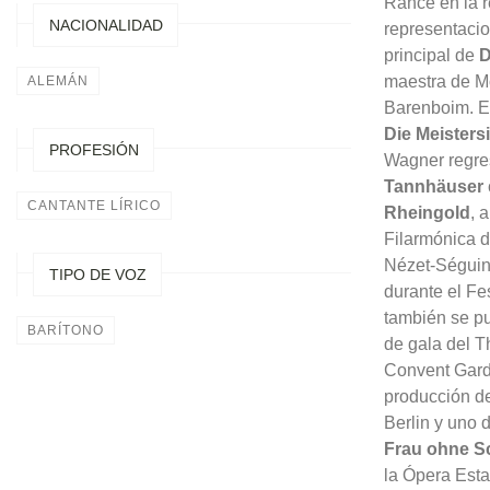
Rance en la 
NACIONALIDAD
representacion
principal de
D
maestra de Mo
ALEMÁN
Barenboim. E
Die Meisters
PROFESIÓN
Wagner regres
Tannhäuser
CANTANTE LÍRICO
Rheingold
, 
Filarmónica d
Nézet-Séguin
TIPO DE VOZ
durante el Fe
también se p
BARÍTONO
de gala del 
Convent Gard
producción d
Berlin y uno 
Frau ohne S
la Ópera Esta