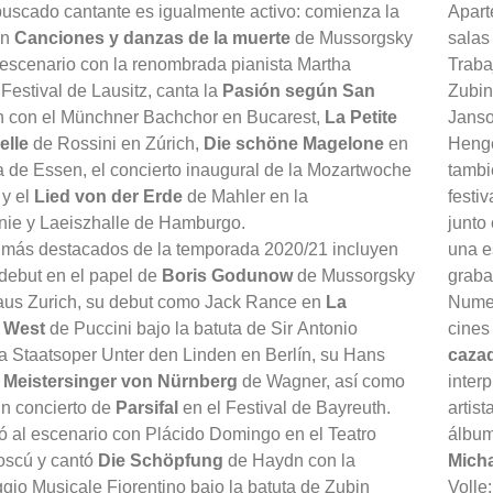
 buscado cantante es igualmente activo: comienza la
Apart
on
Canciones y danzas de la muerte
de Mussorgsky
salas
escenario con la renombrada pianista Martha
Traba
 Festival de Lausitz, canta la
Pasión según San
Zubin
 con el Münchner Bachchor en Bucarest,
La Petite
Janso
elle
de Rossini en Zúrich,
Die schöne Magelone
en
Henge
a de Essen, el concierto inaugural de la Mozartwoche
tambi
 y el
Lied von der Erde
de Mahler en la
festi
nie y Laeiszhalle de Hamburgo.
junto
 más destacados de la temporada 2020/21 incluyen
una e
debut en el papel de
Boris Godunow
de Mussorgsky
graba
aus Zurich, su debut como Jack Rance en
La
Numer
l West
de Puccini bajo la batuta de Sir Antonio
cines
 Staatsoper Unter den Linden en Berlín, su Hans
caza
 Meistersinger von Nürnberg
de Wagner, así como
inter
un concierto de
Parsifal
en el Festival de Bayreuth.
artis
 al escenario con Plácido Domingo en el Teatro
álbum
oscú y cantó
Die Schöpfung
de Haydn con la
Micha
io Musicale Fiorentino bajo la batuta de Zubin
Volle