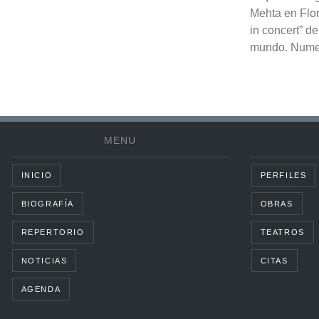
Mehta en Flo
in concert” de
mundo. Numero
MENU
INICIO
PERFILES
BIOGRAFÍA
OBRAS
REPERTORIO
TEATROS
NOTICIAS
CITAS
AGENDA