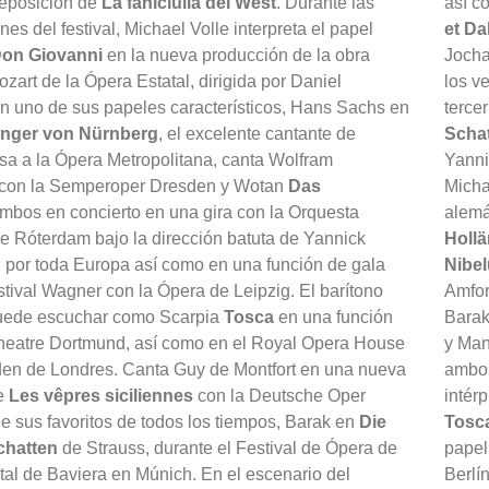
reposición de
La faniciulla del West
. Durante las
así c
es del festival, Michael Volle interpreta el papel
et Dal
on Giovanni
en la nueva producción de la obra
Joch
zart de la Ópera Estatal, dirigida por Daniel
los v
n uno de sus papeles característicos, Hans Sachs en
terce
inger von Nürnberg
, el excelente cantante de
Scha
a a la Ópera Metropolitana, canta Wolfram
Yanni
con la Semperoper Dresden y Wotan
Das
Micha
ambos en concierto en una gira con la Orquesta
alemá
e Róterdam bajo la dirección batuta de Yannick
Holl
 por toda Europa así como en una función de gala
Nibe
stival Wagner con la Ópera de Leipzig. El barítono
Amfo
uede escuchar como Scarpia
Tosca
en una función
Bara
Theatre Dortmund, así como en el Royal Opera House
y Ma
en de Londres. Canta Guy de Montfort en una nueva
ambos
e
Les vêpres siciliennes
con la Deutsche Oper
intérp
de sus favoritos de todos los tiempos, Barak en
Die
Tosc
chatten
de Strauss, durante el Festival de Ópera de
papel
tal de Baviera en Múnich. En el escenario del
Berlí