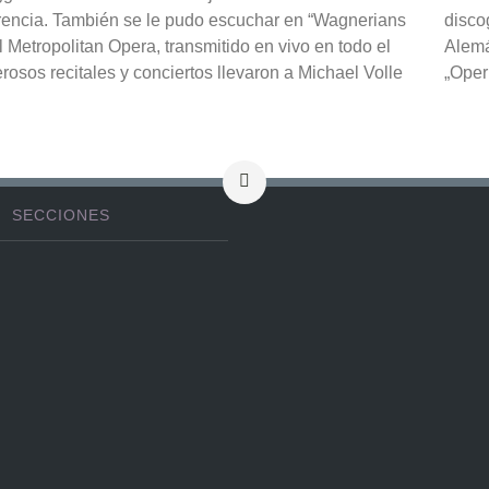
rencia. También se le pudo escuchar en “Wagnerians
disco
l Metropolitan Opera, transmitido en vivo en todo el
Alemá
sos recitales y conciertos llevaron a Michael Volle
„Oper
SECCIONES