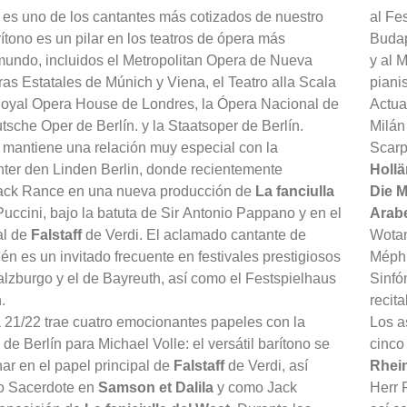
 es uno de los cantantes más cotizados de nuestro
al Fe
rítono es un pilar en los teatros de ópera más
Budap
mundo, incluidos el Metropolitan Opera de Nueva
y al 
ras Estatales de Múnich y Viena, el Teatro alla Scala
piani
Royal Opera House de Londres, la Ópera Nacional de
Actu
utsche Oper de Berlín. y la Staatsoper de Berlín.
Milán
 mantiene una relación muy especial con la
Scar
ter den Linden Berlin, donde recientemente
Holl
 Jack Rance en una nueva producción de
La fanciulla
Die M
Puccini, bajo la batuta de Sir Antonio Pappano y en el
Arab
al de
Falstaff
de Verdi. El aclamado cantante de
Wota
n es un invitado frecuente en festivales prestigiosos
Méphi
lzburgo y el de Bayreuth, así como el Festspielhaus
Sinfó
.
recit
 21/22 trae cuatro emocionantes papeles con la
Los a
de Berlín para Michael Volle: el versátil barítono se
cinco
r en el papel principal de
Falstaff
de Verdi, así
Rhei
o Sacerdote en
Samson et Dalila
y como Jack
Herr 