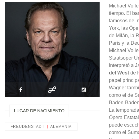
Michael Volle
tiempo. El ba
famosos del 
York, las Ópe
de Milán, la 
París y la De
Michael Volle
Staatsoper Un
interpretó a
del West
de 
papel princip
Wagner tambié
como el de Sa
Baden-Baden
La temporada
LUGAR DE NACIMIENTO
Ópera Estatal 
puede escucha
FREUDENSTADT
ALEMANIA
como el Sum