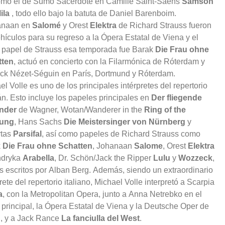
omo el de Sumo Sacerdote en Camille Saint-Säens
Samson
ila
, todo ello bajo la batuta de Daniel Barenboim.
anaan en
Salomé
y Orest
Elektra
de Richard Strauss fueron
ehículos para su regreso a la Ópera Estatal de Viena y el
r papel de Strauss esa temporada fue Barak
Die Frau ohne
tten
, actuó en concierto con la Filarmónica de Róterdam y
ck Nézet-Séguin en París, Dortmund y Róterdam.
el Volle es uno de los principales intérpretes del repertorio
n. Esto incluye los papeles principales en
Der fliegende
änder
de Wagner, Wotan/Wanderer in the
Ring of the
lung
, Hans Sachs
Die Meistersinger von Nürnberg
y
rtas
Parsifal
, así como papeles de Richard Strauss como
k
Die Frau ohne Schatten
, Johanaan
Salome
, Orest
Elektra
ndryka
Arabella
, Dr. Schön/Jack the Ripper
Lulu
y
Wozzeck
,
 escritos por Alban Berg. Además, siendo un extraordinario
rete del repertorio italiano, Michael Volle interpretó a Scarpia
a
, con la Metropolitan Opera, junto a Anna Netrebko en el
 principal, la Ópera Estatal de Viena y la Deutsche Oper de
n, y a Jack Rance
La fanciulla del West
.