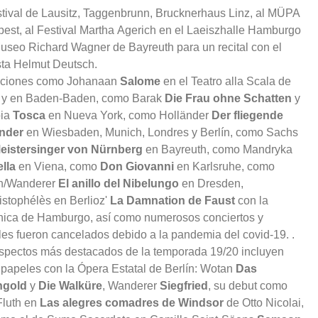
stival de Lausitz, Taggenbrunn, Brucknerhaus Linz, al MÜPA
est, al Festival Martha Agerich en el Laeiszhalle Hamburgo
Museo Richard Wagner de Bayreuth para un recital con el
sta Helmut Deutsch.
aciones como Johanaan
Salome
en el Teatro alla Scala de
 y en Baden-Baden, como Barak
Die Frau ohne Schatten
y
pia
Tosca
en Nueva York, como Holländer
Der fliegende
änder
en Wiesbaden, Munich, Londres y Berlín, como Sachs
eistersinger von Nürnberg
en Bayreuth, como Mandryka
ella
en Viena, como
Don Giovanni
en Karlsruhe, como
n/Wanderer
El anillo del Nibelungo
en Dresden,
stophélès en Berlioz'
La Damnation de Faust
con la
nica de Hamburgo, así como numerosos conciertos y
ales fueron cancelados debido a la pandemia del covid-19. .
spectos más destacados de la temporada 19/20 incluyen
 papeles con la Ópera Estatal de Berlín: Wotan
Das
ngold
y
Die Walküre
, Wanderer
Siegfried
, su debut como
Fluth en
Las alegres comadres de Windsor
de Otto Nicolai,