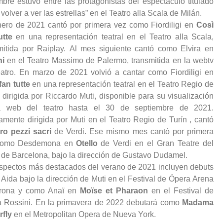
mbre estuvo entre las protagonistas del espectáculo titulado
volver a ver las estrellas” en el Teatro alla Scala de Milán.
ero de 2021 cantó por primera vez como Fiordiligi en
Così
utte
en una representación teatral en el Teatro alla Scala,
mitida por Raiplay. Al mes siguiente cantó como Elvira en
ni
en el Teatro Massimo de Palermo, transmitida en la webtv
eatro. En marzo de 2021 volvió a cantar como Fiordiligi en
fan tutte
en una representación teatral en el Teatro Regio de
, dirigida por Riccardo Muti, disponible para su visualización
a web del teatro hasta el 30 de septiembre de 2021.
mente dirigida por Muti en el Teatro Regio de Turín , cantó
ro pezzi sacri
de Verdi. Ese mismo mes cantó por primera
como Desdemona en
Otello
de Verdi en el Gran Teatre del
 de Barcelona, ​​bajo la dirección de Gustavo Dudamel.
spectos más destacados del verano de 2021 incluyen debuts
Aida bajo la dirección de Muti en el Festival de Ópera Arena
erona y como Anaï en
Moïse et Pharaon
en el Festival de
 Rossini. En la primavera de 2022 debutará como
Madama
rfly
en el Metropolitan Opera de Nueva York.