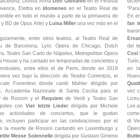
Barcelona, ​​Donna Anna
Don Giovanni
en el Festival
dicie
ovence, Elettra en
Idomeneo
en el Teatro Real de
“Para 
onible en todo el mundo a partir de la primavera de
En en
y BD de Opus Arte) y
Luisa Miller
una vez más en el
fan t
trans
gularmente, entre otros teatros, al Teatro Real de
Erna
u de Barcelona, ​​Lyric Opera de Chicago, Dutch
del t
ra, Teatro San Carlo de Nápoles, Metropolitan Opera
Così 
a House y ha cantado en temporadas de conciertos y
Turín
 festivales, entre ellos el de Perm, donde en 2019
en l
mera vez bajo la dirección de Teodor Currentzis, el
Nueva
cale Fiorentino donde cantó Mahler dirigido por
Quatt
i, Accademia Nazionale di Santa Cecilia para el
vez 
er
de Rossini y el
Requiem
de Verdi y Teatro San
Liceu
ápoles con
Vier letzte Lieder
dirigida por Michele
Los a
tras actividades de conciertos, que le gustan
como 
e, incluyen participar en las celebraciones por el
di V
de la muerte de Rossini cantando en Luxemburgo y
Ópera
etite Messe Solennelle
dirigida por Gustavo Gimeno
Butte