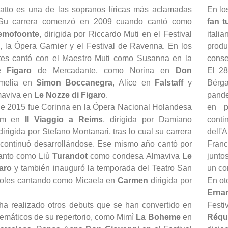
atto es una de las sopranos líricas más aclamadas
En lo
Su carrera comenzó en 2009 cuando cantó como
fan t
emofoonte
, dirigida por Riccardo Muti en el Festival
itali
, la Ópera Garnier y el Festival de Ravenna. En los
prod
tes cantó con el Maestro Muti como Susanna en la
conse
e Figaro
de Mercadante, como Norina en
Don
El 2
Amelia en
Simon Boccanegra
, Alice en
Falstaff
y
Bérga
maviva en
Le Nozze di Figaro
.
pande
 de 2015 fue Corinna en la Ópera Nacional Holandesa
en p
dam en
Il Viaggio a Reims
, dirigida por Damiano
conti
dirigida por Stefano Montanari, tras lo cual su carrera
dell'
l continuó desarrollándose. Ese mismo año cantó por
Franc
tanto como Liù
Turandot
como condesa Almaviva
Le
junto
garo
y también inauguró la temporada del Teatro San
un co
oles cantando como Micaela en
Carmen
dirigida por
En ot
Erna
a realizado otros debuts que se han convertido en
Festi
emáticos de su repertorio, como Mimì
La Boheme
en
Réq