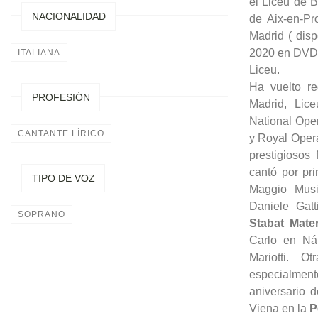
el Liceu de 
NACIONALIDAD
de Aix-en-Pr
Madrid ( disp
2020 en DVD 
ITALIANA
Liceu.
Ha vuelto re
PROFESIÓN
Madrid, Lice
National Ope
CANTANTE LÍRICO
y Royal Oper
prestigiosos
cantó por pri
TIPO DE VOZ
Maggio Musi
Daniele Gatt
SOPRANO
Stabat Mat
Carlo en N
Mariotti. O
especialment
aniversario 
Viena en la
P