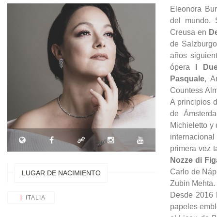
Eleonora Bur
del mundo. 
Creusa en
D
de Salzburgo
años siguien
ópera
I Du
Pasquale
, 
Countess Al
A principios
de Ámster
Michieletto y 
internaciona
primera vez 
Nozze di Fi
Carlo de Náp
LUGAR DE NACIMIENTO
Zubin Mehta.
Desde 2016 h
ITALIA
papeles embl