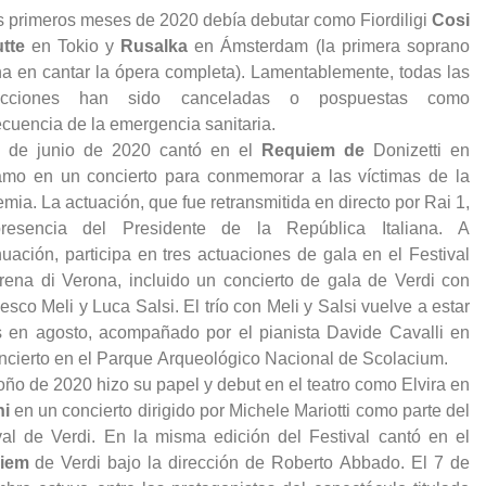
s primeros meses de 2020 debía debutar como Fiordiligi
Cosi
utte
en Tokio y
Rusalka
en Ámsterdam (la primera soprano
ana en cantar la ópera completa). Lamentablemente, todas las
ucciones han sido canceladas o pospuestas como
cuencia de la emergencia sanitaria.
8 de junio de 2020 cantó en el
Requiem de
Donizetti en
mo en un concierto para conmemorar a las víctimas de la
mia. La actuación, que fue retransmitida en directo por Rai 1,
resencia del Presidente de la República Italiana. A
nuación, participa en tres actuaciones de gala en el Festival
Arena di Verona, incluido un concierto de gala de Verdi con
esco Meli y Luca Salsi. El trío con Meli y Salsi vuelve a estar
s en agosto, acompañado por el pianista Davide Cavalli en
ncierto en el Parque Arqueológico Nacional de Scolacium.
oño de 2020 hizo su papel y debut en el teatro como Elvira en
ni
en un concierto dirigido por Michele Mariotti como parte del
val de Verdi. En la misma edición del Festival cantó en el
uiem
de Verdi bajo la dirección de Roberto Abbado. El 7 de