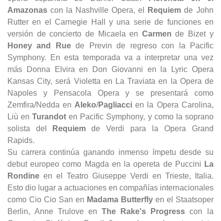
Amazonas
con la Nashville Opera, el
Requiem
de John
Rutter en el Carnegie Hall y una serie de funciones en
versión de concierto de Micaela en
Carmen
de Bizet y
Honey and Rue
de Previn de regreso con la Pacific
Symphony. En esta temporada va a interpretar una vez
más Donna Elvira en Don Giovanni en la Lyric Opera
Kansas City, será Violetta en La Traviata en la Opera de
Napoles y Pensacola Opera y se presentará como
Zemfira/Nedda en
Aleko
/
Pagliacci
en la Opera Carolina,
Liù en
Turandot
en Pacific Symphony, y como la soprano
solista del
Requiem
de Verdi para la Opera Grand
Rapids.
Su carrera continúa ganando inmenso ímpetu desde su
debut europeo como Magda en la opereta de Puccini
La
Rondine
en el Teatro Giuseppe Verdi en Trieste, Italia.
Esto dio lugar a actuaciones en compañías internacionales
como Cio Cio San en
Madama Butterfly
en el Staatsoper
Berlin, Anne Trulove en
The Rake's Progress
con la