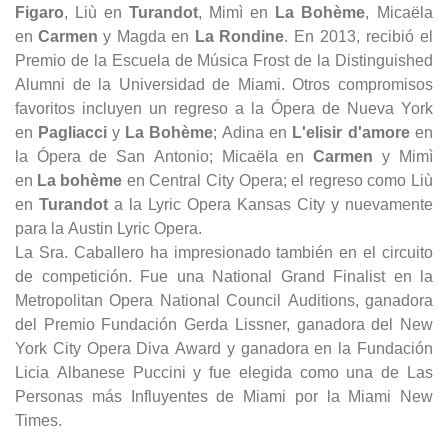
Figaro
, Liù en
Turandot
, Mimì en
La Bohème
, Micaëla
en
Carmen
y Magda en
La Rondine
. En 2013, recibió el
Premio de la Escuela de Música Frost de la Distinguished
Alumni de la Universidad de Miami. Otros compromisos
favoritos incluyen un regreso a la Ópera de Nueva York
en
Pagliacci
y
La Bohème
; Adina en
L'elisir d'amore
en
la Ópera de San Antonio; Micaëla en
Carmen
y Mimì
en
La bohème
en Central City Opera; el regreso como Liù
en
Turandot
a la Lyric Opera Kansas City y nuevamente
para la Austin Lyric Opera.
La Sra. Caballero ha impresionado también en el circuito
de competición. Fue una National Grand Finalist en la
Metropolitan Opera National Council Auditions, ganadora
del Premio Fundación Gerda Lissner, ganadora del New
York City Opera Diva Award y ganadora en la Fundación
Licia Albanese Puccini y fue elegida como una de Las
Personas más Influyentes de Miami por la Miami New
Times.