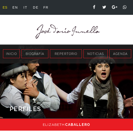
ES
EN
IT
DE
FR
INICIO
BIOGRAFÍA
REPERTORIO
NOTICIAS
AGENDA
PERFILES
ELIZABETH
CABALLERO