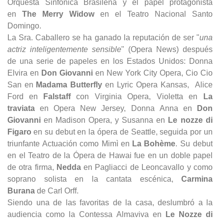
Orquesta Sinfónica Brasileña y el papel protagonista
en
The Merry Widow
en el Teatro Nacional Santo
Domingo.
La Sra. Caballero se ha ganado la reputación de ser "
una
actriz inteligentemente sensible
" (Opera News) después
de una serie de papeles en los Estados Unidos: Donna
Elvira en
Don Giovanni
en New York City Opera, Cio Cio
San en
Madama Butterfly
en Lyric Opera Kansas, Alice
Ford en
Falstaff
con Virginia Opera, Violetta en
La
traviata
en Opera New Jersey, Donna Anna en
Don
Giovanni
en Madison Opera, y Susanna en
Le nozze di
Figaro
en su debut en la ópera de Seattle, seguida por un
triunfante Actuación como Mimì en
La Bohème
. Su debut
en el Teatro de la Ópera de Hawai fue en un doble papel
de otra firma,
Nedda
en Pagliacci de Leoncavallo y como
soprano solista en la cantata escénica,
Carmina
Burana
de Carl Orff.
Siendo una de las favoritas de la casa, deslumbró a la
audiencia como la Contessa Almaviva en
Le Nozze di