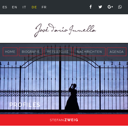
ES
EN
IT
DE
FR
HOME
BIOGRAFIE
REPERTOIRE
NACHRICHTEN
AGENDA
PROFILES
STEFAN
ZWEIG