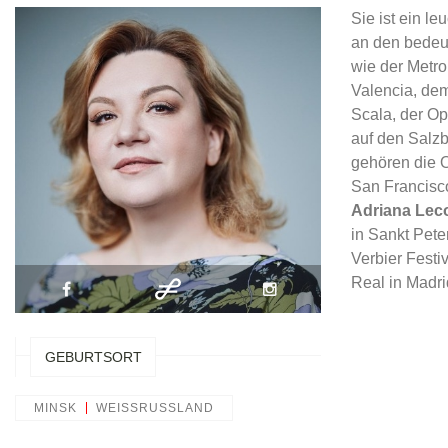
Sie ist ein l
an den bedeu
wie der Metro
Valencia, de
Scala, der Op
auf den Salzb
gehören die 
San Francisc
Adriana Lec
in Sankt Pet
Verbier Festi
Real in Madri
GEBURTSORT
MINSK
WEISSRUSSLAND