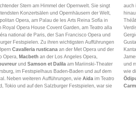
euchtender Stern am Himmel der Opernwelt. Sie singt
auch 
tendsten Konzertsälen und Opernhäusern der Welt,
hinau
politan Opera, am Palau de les Arts Reina Sofía in
Théât
m Royal Opera House Covent Garden, am Teatro alla
Verdi
éra national de Paris, der San Francisco Opera und
Gergi
urger Festspielen. Zu ihren wichtigsten Aufführungen
Gusta
Opern
Cavalleria rusticana
an der Met Opera und der
Kant
o Opera,
Macbeth
an der Los Angeles Opera,
Jame
ouvreur
und
Samson et Dalila
am Mariinski-Theater
und m
ersburg, im Festspielhaus Baden-Baden und auf dem
wie d
val. Neben weiteren Aufführungen, wie
Aida
im Teatro
Ödip
d, Tokio und auf den Salzburger Festspielen, war sie
Carm