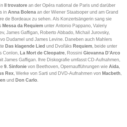
in
Il trovatore
an der Opéra national de Paris und darüber
s in
Anna Bolena
an der Wiener Staatsoper und am Grand
re de Bordeaux zu sehen. Als Konzertsängerin sang sie
s
Messa da Requiem
unter Antonio Pappano, Valeriy
ev, James Gaffigan, Roberto Abbado, Michail Jurovsky,
vo Dudamel und James Levine. Daneben auch Mahlers
ate
Das klagende Lied
und Dvořáks
Requiem
, beide unter
s Conlon,
La Mort de Cleopatre
, Rossini
Giovanna D'Arco
it James Gaffigan. Ihre Diskografie umfasst CD-Aufnahmen,
ie
9. Sinfonie
von Beethoven, Opernaufführungen wie
Aida
,
us Rex
, Werke von Sarti und DVD-Aufnahmen von
Macbeth
,
en
und
Don Carlo
.