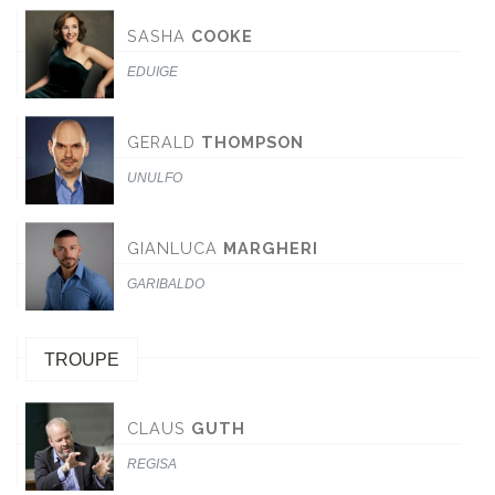
SASHA
COOKE
EDUIGE
GERALD
THOMPSON
UNULFO
GIANLUCA
MARGHERI
GARIBALDO
TROUPE
CLAUS
GUTH
REGISA