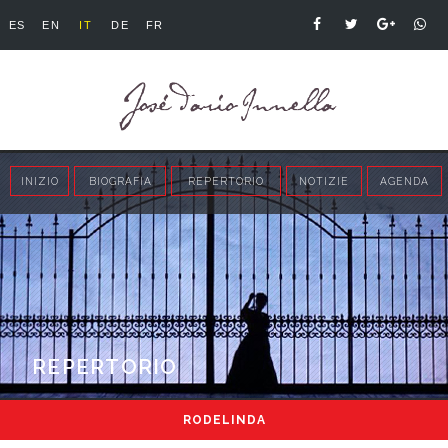
ES
EN
IT
DE
FR
INIZIO
BIOGRAFIA
REPERTORIO
NOTIZIE
AGENDA
REPERTORIO
RODELINDA