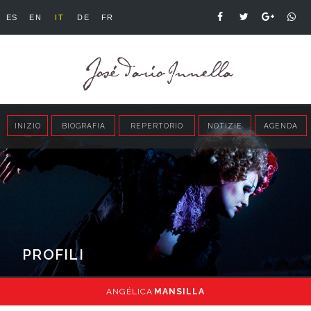
ES
EN
IT
DE
FR
INIZIO
BIOGRAFIA
REPERTORIO
NOTIZIE
AGENDA
PROFILI
ANGÉLICA
MANSILLA