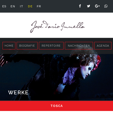
ES
EN
IT
DE
FR
HOME
BIOGRAFIE
REPERTOIRE
NACHRICHTEN
AGENDA
WERKE
TOSCA