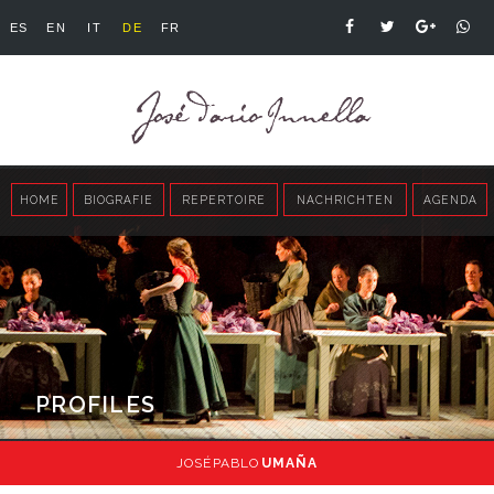
ES
EN
IT
DE
FR
HOME
BIOGRAFIE
REPERTOIRE
NACHRICHTEN
AGENDA
PROFILES
JOSÉ PABLO
UMAÑA