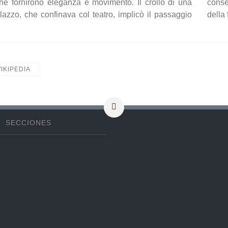
he fornirono eleganza e movimento. Il crollo di una
conse
lazzo, che confinava col teatro, implicò il passaggio
della
IKIPEDIA
SECCIONES