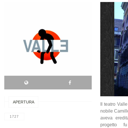
APERTURA
Il teatro Vall
nobile Camill
1727
aveva eredita
progetto fu