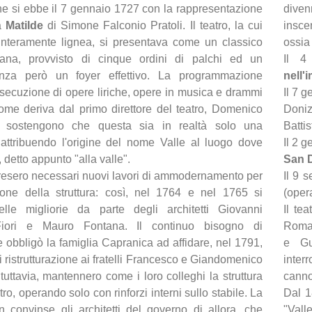
ne si ebbe il 7 gennaio 1727 con la rappresentazione
diven
ia
Matilde
di Simone Falconio Pratoli. Il teatro, la cui
insce
 interamente lignea, si presentava come un classico
ossia
taliana, provvisto di cinque ordini di palchi ed un
Il 4
enza però un foyer effettivo. La programmazione
nell'
secuzione di opere liriche, opere in musica e drammi
Il 7 
nome deriva dal primo direttore del teatro, Domenico
Doniz
ni sostengono che questa sia in realtà solo una
Battis
 attribuendo l'origine del nome Valle al luogo dove
Il 2 
detto appunto "alla valle".
San 
resero necessari nuovi lavori di ammodernamento per
Il 9 
one della struttura: così, nel 1764 e nel 1765 si
(oper
lle migliorie da parte degli architetti Giovanni
Il te
iori e Mauro Fontana. Il continuo bisogno di
Roman
obbligò la famiglia Capranica ad affidare, nel 1791,
e Gu
i ristrutturazione ai fratelli Francesco e Giandomenico
inter
uttavia, mantennero come i loro colleghi la struttura
cann
tro, operando solo con rinforzi interni sullo stabile. La
Dal 1
 convinse gli architetti del governo di allora, che
"Vall