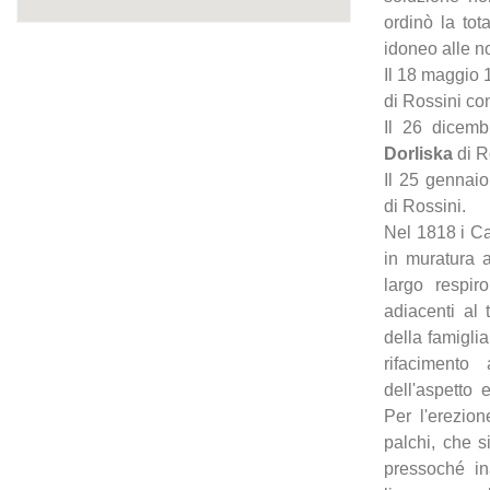
ordinò la tot
idoneo alle no
Il 18 maggio 
di Rossini co
Il 26 dicem
Dorliska
di R
Il 25 gennai
di Rossini.
Nel 1818 i Ca
in muratura 
largo respir
adiacenti al 
della famiglia
rifacimento
dell'aspetto 
Per l'erezion
palchi, che s
pressoché in