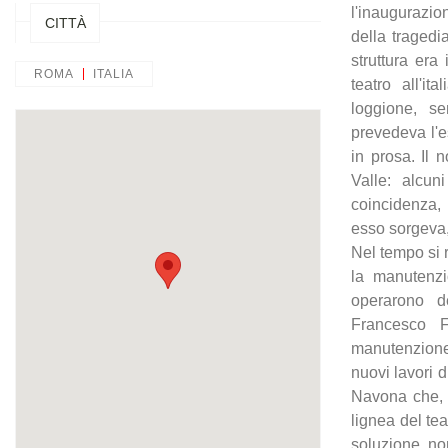
l'inaugurazio
CITTÀ
della traged
struttura era
ROMA
ITALIA
teatro all'i
loggione, s
prevedeva l'e
in prosa. Il 
Valle: alcu
coincidenza,
esso sorgeva, 
Nel tempo si 
la manutenzi
operarono de
Francesco F
manutenzione 
nuovi lavori d
Navona che, t
lignea del tea
soluzione non