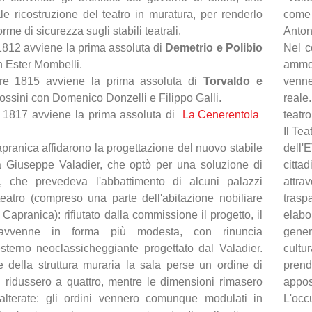
ale ricostruzione del teatro in muratura, per renderlo
come 
rme di sicurezza sugli stabili teatrali.
Anton
1812 avviene la prima assoluta di
Demetrio e Polibio
Nel c
n Ester Mombelli.
ammod
bre 1815 avviene la prima assoluta di
Torvaldo e
venne
ossini con Domenico Donzelli e Filippo Galli.
reale
o 1817 avviene la prima assoluta di
La Cenerentola
teatro
Il Te
pranica affidarono la progettazione del nuovo stabile
dell'E
a Giuseppe Valadier, che optò per una soluzione di
citta
o, che prevedeva l'abbattimento di alcuni palazzi
attra
teatro (compreso una parte dell'abitazione nobiliare
trasp
 Capranica): rifiutato dalla commissione il progetto, il
elabo
 avvenne in forma più modesta, con rinuncia
gener
esterno neoclassicheggiante progettato dal Valadier.
cultu
e della struttura muraria la sala perse un ordine di
prend
i ridussero a quattro, mentre le dimensioni rimasero
appos
alterate: gli ordini vennero comunque modulati in
L'occ