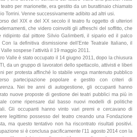
teatro per marionette, era gestito da un burattinaio chiamato
io Torrini. Venne successivamente adibito ad altri usi.
orso del XIX e del XX secolo il teatro fu oggetto di ulteriori
ernamenti, che videro coinvolti gli affreschi del soffitto, che
 ridipinto dal pittore Silvio Galimberti, il sipario ed il palco
. Con la definitiva dismissione dell'Ente Teatrale Italiano, il
 Valle sospese l'attività il 19 maggio 2011.
atro Valle è stato occupato il 14 giugno 2011, dopo la chiusura
TI, da un gruppo di lavoratori dello spettacolo, attivisti e liberi
dini per protesta affinché lo stabile venga mantenuto pubblico
verso partecipazione popolare e gestito con criteri di
arenza. Nei tre anni di autogestione, gli occupanti hanno
rato nuove proposte di gestione dei teatri pubblici ma più in
ale come ripensare dal basso nuovi modelli di politiche
rali. Gli occupanti hanno vinto vari premi e cercavano di
ere legittimo possesso del teatro creando una Fondazione
ta, ma questo tentativo non ha riscontrato risultati positivi.
upazione si è conclusa pacificamente l'11 agosto 2014 con la