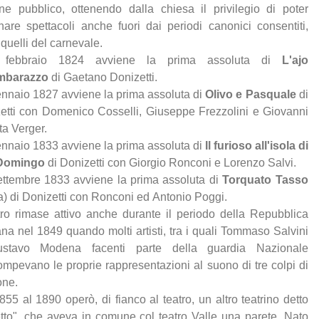
ne pubblico, ottenendo dalla chiesa il privilegio di poter
nare spettacoli anche fuori dai periodi canonici consentiti,
 quelli del carnevale.
 febbraio 1824 avviene la prima assoluta di
L'ajo
imbarazzo
di Gaetano Donizetti.
gennaio 1827 avviene la prima assoluta di
Olivo e Pasquale
di
etti con Domenico Cosselli, Giuseppe Frezzolini e Giovanni
ta Verger.
gennaio 1833 avviene la prima assoluta di
Il furioso all'isola di
Domingo
di Donizetti con Giorgio Ronconi e Lorenzo Salvi.
settembre 1833 avviene la prima assoluta di
Torquato Tasso
a) di Donizetti con Ronconi ed Antonio Poggi.
atro rimase attivo anche durante il periodo della Repubblica
a nel 1849 quando molti artisti, tra i quali Tommaso Salvini
stavo Modena facenti parte della guardia Nazionale
rompevano le proprie rappresentazioni al suono di tre colpi di
one.
855 al 1890 operò, di fianco al teatro, un altro teatrino detto
etto", che aveva in comune col teatro Valle una parete. Nato