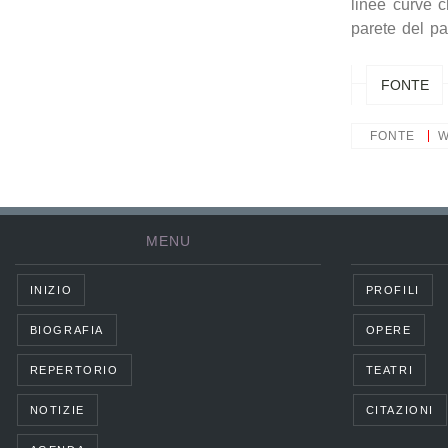
linee curve c
parete del pa
FONTE
FONTE
W
MENU
INIZIO
PROFILI
BIOGRAFIA
OPERE
REPERTORIO
TEATRI
NOTIZIE
CITAZIONI