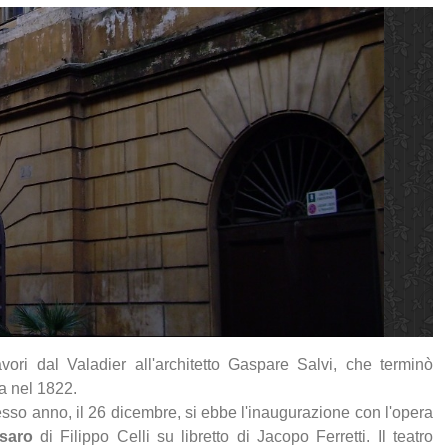
avori dal Valadier all'architetto Gaspare Salvi, che terminò
ra nel 1822.
esso anno, il 26 dicembre, si ebbe l'inaugurazione con l'opera
rsaro
di Filippo Celli su libretto di Jacopo Ferretti. Il teatro