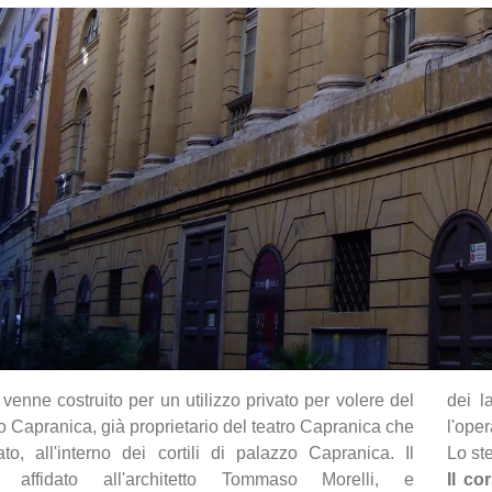
e venne costruito per un utilizzo privato per volere del
dei l
o Capranica, già proprietario del teatro Capranica che
l'ope
to, all'interno dei cortili di palazzo Capranica. Il
Lo st
 affidato all'architetto Tommaso Morelli, e
Il co