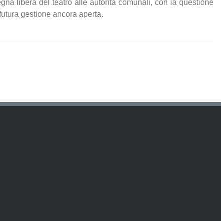
gna libera del teatro alle autorità comunali, con la questione
 futura gestione ancora aperta.