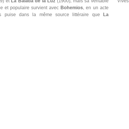
9) et
La Balada de la Luz
(1900), mais sa véritable
Vives
ue et populaire survient avec
Bohemios
, en un acte
es puise dans la même source littéraire que
La