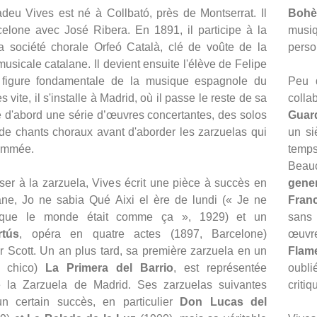
deu Vives est né à Collbató, près de Montserrat. Il
Boh
celone avec José Ribera. En 1891, il participe à la
musiq
la société chorale Orfeó Català, clé de voûte de la
perso
usicale catalane. Il devient ensuite l'élève de Felipe
 figure fondamentale de la musique espagnole du
Peu 
s vite, il s'installe à Madrid, où il passe le reste de sa
coll
lie d'abord une série d’œuvres concertantes, des solos
Guar
de chants choraux avant d'aborder les zarzuelas qui
un si
nommée.
temp
Beauc
er à la zarzuela, Vives écrit une pièce à succès en
gene
ane, Jo ne sabia Qué Aixi el ère de lundi (« Je ne
Franc
 que le monde était comme ça », 1929) et un
sans 
rtús
, opéra en quatre actes (1897, Barcelone)
œuvr
r Scott. Un an plus tard, sa première zarzuela en un
Flam
o chico)
La Primera del Barrio
, est représentée
oubl
 la Zarzuela de Madrid. Ses zarzuelas suivantes
criti
un certain succès, en particulier
Don Lucas del