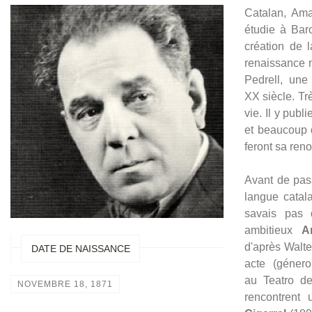
Catalan, Ama
étudie à Bar
création de 
renaissance m
Pedrell, une
XX siècle. Trè
vie. Il y pub
et beaucoup 
feront sa re
Avant de pass
langue catal
savais pas
ambitieux
A
d'après Walte
DATE DE NAISSANCE
acte (géner
au Teatro de
NOVEMBRE 18, 1871
rencontrent 