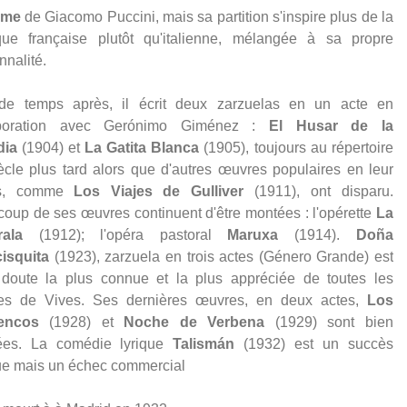
ème
de Giacomo Puccini, mais sa partition s'inspire plus de la
ue française plutôt qu'italienne, mélangée à sa propre
nnalité.
de temps après, il écrit deux zarzuelas en un acte en
aboration avec Gerónimo Giménez :
El Husar de la
dia
(1904) et
La Gatita Blanca
(1905), toujours au répertoire
ècle plus tard alors que d'autres œuvres populaires en leur
s, comme
Los Viajes de Gulliver
(1911), ont disparu.
oup de ses œuvres continuent d'être montées : l'opérette
La
rala
(1912); l'opéra pastoral
Maruxa
(1914).
Doña
isquita
(1923), zarzuela en trois actes (Género Grande) est
doute la plus connue et la plus appréciée de toutes les
es de Vives. Ses dernières œuvres, en deux actes,
Los
encos
(1928) et
Noche de Verbena
(1929) sont bien
iées. La comédie lyrique
Talismán
(1932) est un succès
que mais un échec commercial