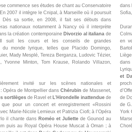
èse commence ses études de chant au Conservatoire
dans 
n 2007 il intègre le Cnipal, à Marseille où il poursuit
Sofia
. Dès sa sortie, en 2008, il fait ses débuts dans
éras nationaux notamment à Nancy où il interprète
Duran
ans la création contemporaine
Divorzio al italiana
de
Colma
i. Il suit les cours et les conseils de grandes
en version conc
s du monde lyrique, telles que Placido Domingo,
Bart
uier, Mady Mesplé, Tereza Berganza, Ludovic Tézier,
Liège
, Yvonne Minton, Tom Krause, Rolando Villazon,
dan
Lyriq
et Da
lièrement invité sur les scènes nationales et
proc
: Opéra de Montpellier dans
Chérubin
de Massenet,
d’Off
es sortilèges
de Ravel et
L’Hirondelle inattendue
de
de Do
 que pour un concert et enregistrement «Rossini
de G.
 avec Marie-Nicole Lemieux et Patrizia Ciofi; à l’Opéra
York 
de Monte Carlo il chante dans
Roméo et Juliette
de Gounod au
Mars
rum puis au Royal Opéra House Muscat à Oman ; à
Choré