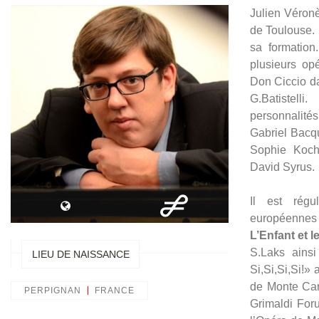
Julien Véron
de Toulouse. E
sa formation
plusieurs op
Don Ciccio d
G.Batistell
personnalité
Gabriel Bacq
Sophie Koch
David Syrus.
Il est régu
européennes 
L’Enfant et l
S.Laks ainsi
LIEU DE NAISSANCE
Si,Si,Si,Si!»
PERPIGNAN
FRANCE
Grimaldi Fo