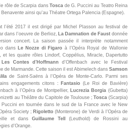
le rôle de Scarpia dans
Tosca
de G. Puccini au Teatro Reina
, Benavente ainsi qu’au Théatre Ortega Palencia (Espagne).
t l’été 2017 il est dirigé par Michel Plasson au festival de
r dans l’oeuvre de Berlioz,
La Damnation de Faust
donnée
ert. La saison passée il interprète notamment
olo dans
Le Nozze di Figaro
à l’Opéra Royal de Wallonie
, et les quatre rôles Lindorf, Coppélius, Miracle, Dapertutto
s
Les Contes d’Hoffmann
d’Offenbach avec le Festival
ue de Marmande. Cette saison il est Abimelech dans
Samson
lila
de Saint-Saëns à l’Opéra de Monte-Carlo. Parmi ses
hains engagements citons :
Fantasio
(Le Roi de Bavière)
enbach à l’Opéra de Montpellier,
Lucrezia Borgia
(Gubetta)
nizetti au Théâtre du Capitole de Toulouse ;
Tosca
(Scarpia)
 Puccini en tournée dans le sud de la France avec le New
Opéra Society ;
Rigoletto
(Monterone) de Verdi à l’Opéra de
eille et dans
Guillaume Tell
(Leuthold) de Rossini au
gies d’Orange.