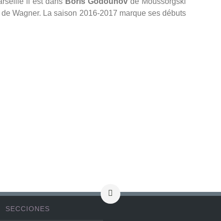
rseille il est dans
Boris Godounov
de Moussorgski
n
de Wagner. La saison 2016-2017 marque ses débuts
SECCIONES