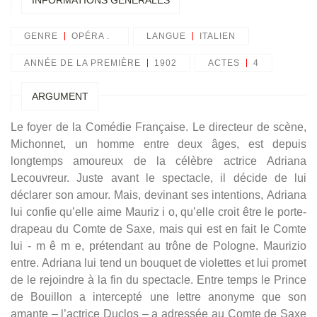
INFORMATIONS GÉNÉRALES
GENRE
OPÉRA .
LANGUE
ITALIEN
ANNÉE DE LA PREMIÈRE
1902
ACTES
4
ARGUMENT
Le foyer de la Comédie Française. Le directeur de scène,
Michonnet, un homme entre deux âges, est depuis
longtemps amoureux de la célèbre actrice Adriana
Lecouvreur. Juste avant le spectacle, il décide de lui
déclarer son amour. Mais, devinant ses intentions, Adriana
lui confie qu’elle aime Mauriz i o, qu’elle croit être le porte-
drapeau du Comte de Saxe, mais qui est en fait le Comte
lui - m ê m e, prétendant au trône de Pologne. Maurizio
entre. Adriana lui tend un bouquet de violettes et lui promet
de le rejoindre à la fin du spectacle. Entre temps le Prince
de Bouillon a intercepté une lettre anonyme que son
amante – l’actrice Duclos – a adressée au Comte de Saxe