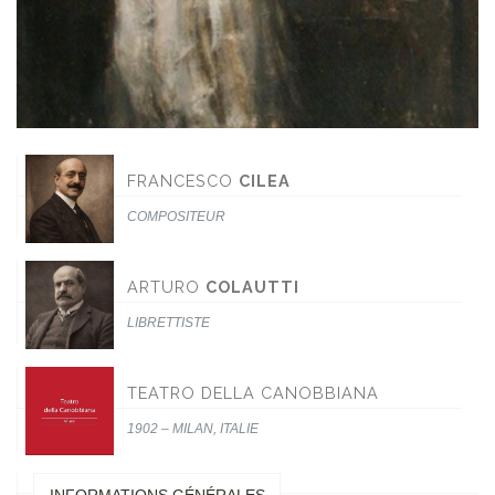
FRANCESCO
CILEA
COMPOSITEUR
ARTURO
COLAUTTI
LIBRETTISTE
TEATRO DELLA CANOBBIANA
1902 – MILAN, ITALIE