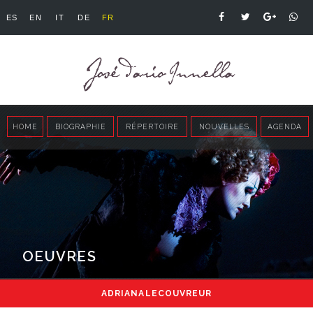
ES
EN
IT
DE
FR
HOME
BIOGRAPHIE
RÉPERTOIRE
NOUVELLES
AGENDA
OEUVRES
ADRIANA LECOUVREUR