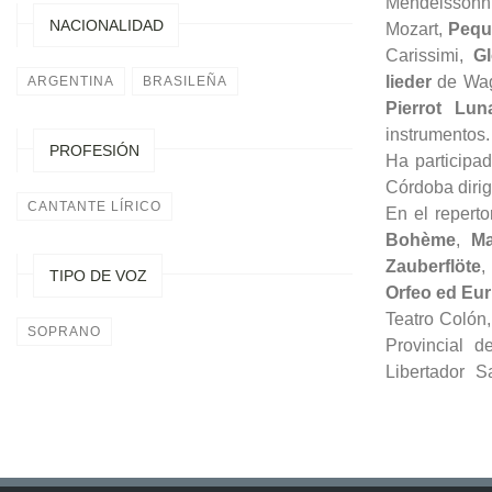
Mendelssohn
NACIONALIDAD
Mozart,
Pequ
Carissimi,
G
lieder
de Wag
ARGENTINA
BRASILEÑA
Pierrot Luna
instrumentos
PROFESIÓN
Ha participa
Córdoba dirig
CANTANTE LÍRICO
En el reperto
Bohème
,
Ma
Zauberflöte
TIPO DE VOZ
Orfeo ed Eur
Teatro Colón,
SOPRANO
Provincial d
Libertador S