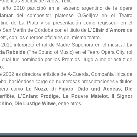
 Américas Society de Nueva York.
 año 2010 participó en el estreno argentino de la ópera
adamar
del compositor platense O.Golijov en el Teatro
tino de La Plata y su presentación como regisseur en el
o San Martín de Córdoba con el título de
L'Elisir d'Amore
de
etti, con los cuerpos oficiales del mismo teatro.
 2011 interpretó el rol de Madre Superiora en el musical
La
cia Rebelde
(The Sound of Music) en el Tearo Opera City, rol
l cual fue nominada por los Premios Hugo a mejor actriz de
to.
 2002 es directora artística de A-Cuerda, Compañía lírica de
ba, haciéndose cargo de numerosas presentaciones y títulos
pera como
Le Nozze di Figaro
,
Dido und Aeneas
,
Die
rflöte
,
L'Enfant Prodige
,
Le Pouvre Matelot
,
Il Signor
chino
,
Die Lustige Witwe​
, entre otros.