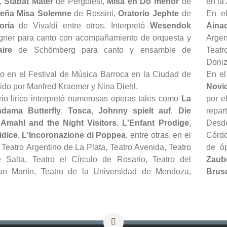
,
Stabat Mater
de Pergolesi,
Misa en Do menor
de
en la
eña Misa Solemne
de Rossini,
Oratorio Jephte
de
En el
loria
de Vivaldi entre otros. Interpretó
Wesendok
Ain
ner para canto con acompañamiento de orquesta y
Argen
ire
de Schömberg para canto y ensamble de
Teatr
.
Doniz
do en el Festival de Música Barroca en la Ciudad de
En el
ido por Manfred Kraemer y Nina Diehl.
Novi
rio lírico interpretó numerosas operas tales como
La
por e
dama Butterfly
,
Tosca
,
Johnny spielt auf
,
Die
repar
,
Amahl and the Night Visitors
,
L'Enfant Prodige
,
Desde
idice
,
L'Incoronazione di Poppea
, entre otras, en el
Córdo
 Teatro Argentino de La Plata, Teatro Avenida, Teatro
de ó
e Salta, Teatro el Círculo de Rosario, Teatro del
Zaube
an Martín, Teatro de la Universidad de Mendoza,
Brus