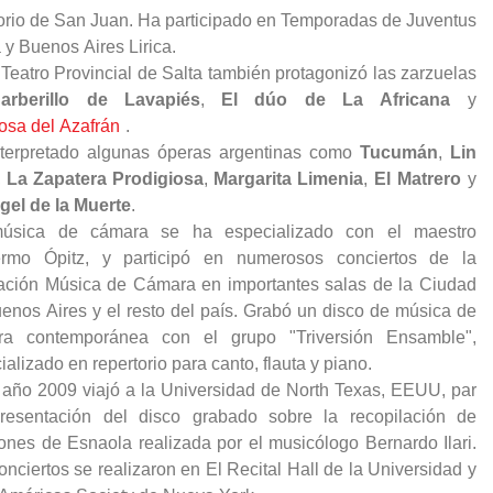
orio de San Juan. Ha participado en Temporadas de Juventus
a y Buenos Aires Lirica.
 Teatro Provincial de Salta también protagonizó las zarzuelas
arberillo de Lavapiés
,
El dúo de La Africana
osa del Azafrán
.
terpretado algunas óperas argentinas como
Tucumán
,
Lin
,
La Zapatera Prodigiosa
,
Margarita Limenia
,
El Matrero
y
gel de la Muerte
.
úsica de cámara se ha especializado con el maestro
ermo Ópitz, y participó en numerosos conciertos de la
ción Música de Cámara en importantes salas de la Ciudad
enos Aires y el resto del país. Grabó un disco de música de
ra contemporánea con el grupo "Triversión Ensamble",
ializado en repertorio para canto, flauta y piano.
 año 2009 viajó a la Universidad de North Texas, EEUU, par
resentación del disco grabado sobre la recopilación de
ones de Esnaola realizada por el musicólogo Bernardo Ilari.
onciertos se realizaron en El Recital Hall de la Universidad y