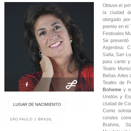
Obtuvo el pri
la ciudad d
otorgado po
premio en el 
Festivales M
Se presentó 
Argentina: 
Salta, San Lu
para canto y
Teatro Munic
Bellas Artes 
Teattro de P
Boheme
y re
Unidos y Es
ciudad de Co
LUGAR DE NACIMIENTO
Como solista
corales co
SÃO PAULO
BRASIL
Brahms, St