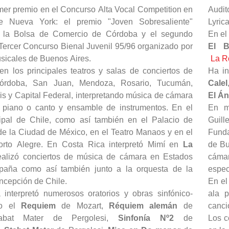
mer premio en el Concurso Alta Vocal Competition en
Audit
e Nueva York: el premio "Joven Sobresaliente"
Lyric
r la Bolsa de Comercio de Córdoba y el segundo
En el
Tercer Concurso Bienal Juvenil 95/96 organizado por
El B
usicales de Buenos Aires.
La R
en los principales teatros y salas de conciertos de
Ha in
Córdoba, San Juan, Mendoza, Rosario, Tucumán,
Calel
is y Capital Federal, interpretando música de cámara
El Án
 piano o canto y ensamble de instrumentos. En el
En m
ipal de Chile, como así también en el Palacio de
Guill
de la Ciudad de México, en el Teatro Manaos y en el
Funda
orto Alegre. En Costa Rica interpretó Mimí en
La
de Bu
alizó conciertos de música de cámara en Estados
cáma
paña como así también junto a la orquesta de la
espec
ncepción de Chile.
En el
 interpretó numerosos oratorios y obras sinfónico-
ala p
mo el
Requiem
de Mozart,
Réquiem alemán
de
canci
abat Mater de Pergolesi,
Sinfonía Nº2
de
Los c