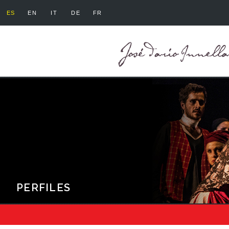
ES
EN
IT
DE
FR
PERFILES