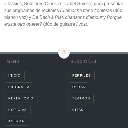
Classics, Solothurn Classics, Label Suisse) para presentar
sus programas de recitales
El amor no tiene fronteras
(dúo
piano / voz) y
De Bach à Piaf, chansons d'amour
y
Porque
existe otro querer?
(dúo de guitarra / voz).
MENU
SECCIONES
INICIO
PERFILES
BIOGRAFÍA
OBRAS
REPERTORIO
TEATROS
NOTICIAS
CITAS
AGENDA