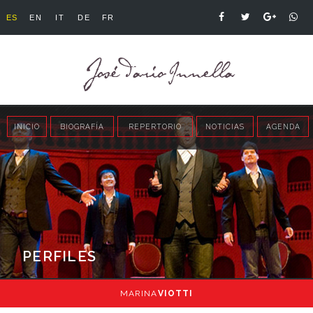
ES
EN
IT
DE
FR
INICIO
BIOGRAFÍA
REPERTORIO
NOTICIAS
AGENDA
PERFILES
MARINA
VIOTTI