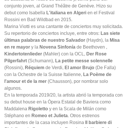
conjunto joven, al Grand Théâtre de Genève. Hizo su
debut como Isabella
L'italiana en Algeri
en el Festival
Rossini en Bad Wildbad en 2015.
Marina Viotti es una cantante de conciertos muy solicitada.
Su repertorio de conciertos incluye, entre otros:
Las siete
últimas palabras de nuestro Salvador
(Haydn), la
Misa
en re mayor
y la
Novena Sinfonía
de Beethoven ,
Kindertotenlieder
(Mahler) con la OCL,
Der Rose
Pilgerfahrt
(Schumann),
La petite messe solennelle
(Rossini),
Réquiem
de Verdi,
El amor Brujo
(De Falla)
con la Ochestre de la Suisse Italienne,
La Poème de
l'amour et de la mer
(Chausson), por nombrar solo
algunos.
En la temporada 2019/20, la artista abrió la temporada con
su debut house en la Ópera Estatal de Baviera como
Maddalena
Rigoletto
y en la Scala de Milán como
Stéphano en
Romeo et Julieta
. Otros estrenos
importantes de la casa incluyen Rosina
Il barbiere di