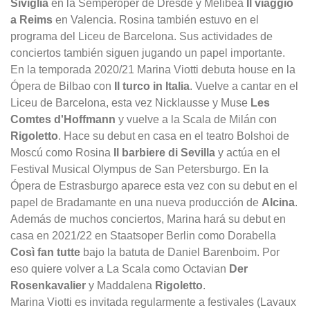
Siviglia
en la Semperoper de Dresde y Melibea
Il viaggio
a Reims
en Valencia. Rosina también estuvo en el
programa del Liceu de Barcelona. Sus actividades de
conciertos también siguen jugando un papel importante.
En la temporada 2020/21 Marina Viotti debuta house en la
Ópera de Bilbao con
Il turco in Italia
. Vuelve a cantar en el
Liceu de Barcelona, ​​esta vez Nicklausse y Muse
Les
Comtes d'Hoffmann
y vuelve a la Scala de Milán con
Rigoletto
. Hace su debut en casa en el teatro Bolshoi de
Moscú como Rosina
Il barbiere di Sevilla
y actúa en el
Festival Musical Olympus de San Petersburgo. En la
Ópera de Estrasburgo aparece esta vez con su debut en el
papel de Bradamante en una nueva producción de
Alcina
.
Además de muchos conciertos, Marina hará su debut en
casa en 2021/22 en Staatsoper Berlin como Dorabella
Così fan tutte
bajo la batuta de Daniel Barenboim. Por
eso quiere volver a La Scala como Octavian
Der
Rosenkavalier
y Maddalena
Rigoletto
.
Marina Viotti es invitada regularmente a festivales (Lavaux