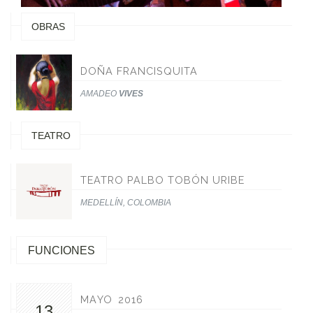
OBRAS
DOÑA FRANCISQUITA
AMADEO
VIVES
TEATRO
TEATRO PALBO TOBÓN URIBE
MEDELLÍN, COLOMBIA
FUNCIONES
MAYO 2016
13